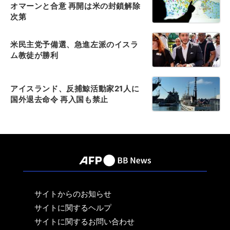
オマーンと合意 再開は米の封鎖解除
次第
米民主党予備選、急進左派のイスラ
ム教徒が勝利
アイスランド、反捕鯨活動家21人に
国外退去命令 再入国も禁止
サイトからのお知らせ
サイトに関するヘルプ
サイトに関するお問い合わせ