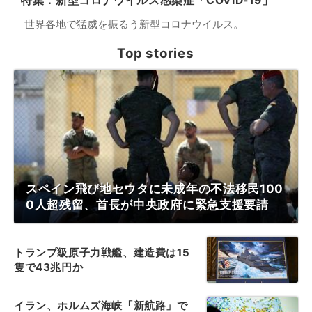
特集：新型コロナウイルス感染症「COVID-19」
世界各地で猛威を振るう新型コロナウイルス。
Top stories
スペイン飛び地セウタに未成年の不法移民100
0人超残留、首長が中央政府に緊急支援要請
トランプ級原子力戦艦、建造費は15
隻で43兆円か
イラン、ホルムズ海峡「新航路」で