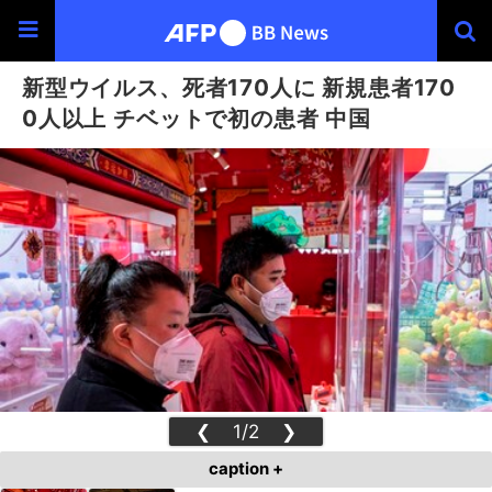
新型ウイルス、死者170人に 新規患者170
0人以上 チベットで初の患者 中国
❮
1/2
❯
caption +