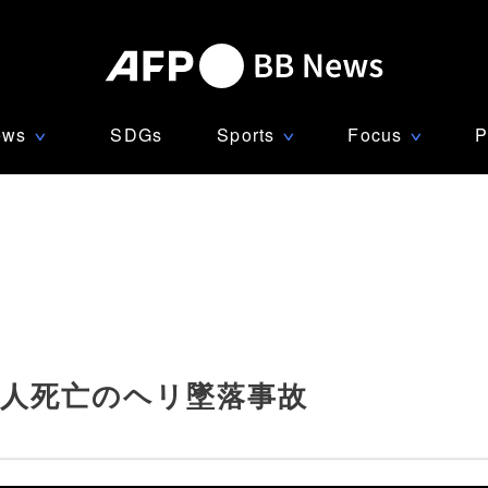
ews
SDGs
Sports
Focus
P
∨
∨
∨
9人死亡のヘリ墜落事故