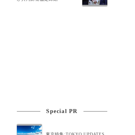
氏
に
Special PR
東京特集:TOKYO UPDATES