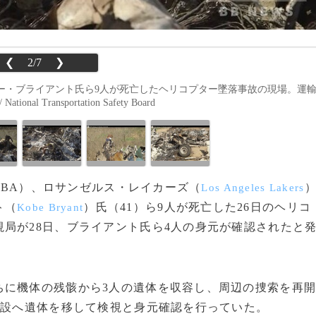
❮
2/7
❯
ー・ブライアント氏ら9人が死亡したヘリコプター墜落事故の現場。運
 Transportation Safety Board
（NBA）、ロサンゼルス・レイカーズ（
Los Angeles Lakers
ト（
）氏（41）ら9人が死亡した26日のヘリコ
Kobe Bryant
局が28日、ブライアント氏ら4人の身元が確認されたと
に機体の残骸から3人の遺体を収容し、周辺の捜索を再
施設へ遺体を移して検視と身元確認を行っていた。