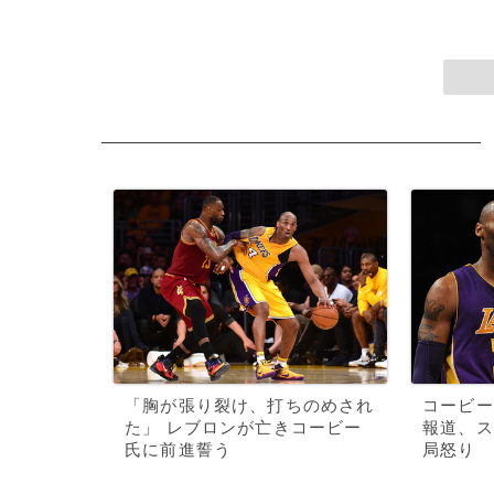
「胸が張り裂け、打ちのめされ
コービー
た」 レブロンが亡きコービー
報道、ス
氏に前進誓う
局怒り