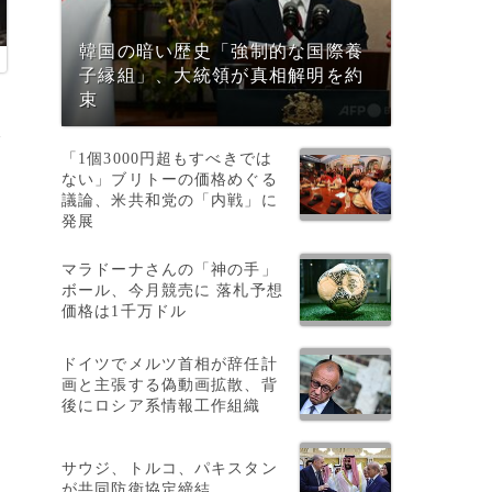
韓国の暗い歴史「強制的な国際養
子縁組」、大統領が真相解明を約
束
輸
「1個3000円超もすべきでは
ない」ブリトーの価格めぐる
議論、米共和党の「内戦」に
発展
マラドーナさんの「神の手」
ボール、今月競売に 落札予想
）
価格は1千万ドル
発
ドイツでメルツ首相が辞任計
画と主張する偽動画拡散、背
後にロシア系情報工作組織
開
サウジ、トルコ、パキスタン
が共同防衛協定締結