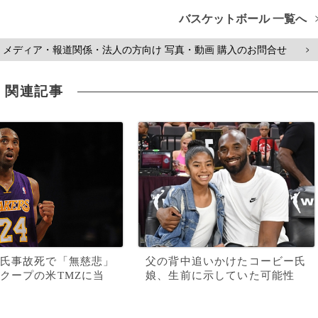
バスケットボール 一覧へ
メディア・報道関係・法人の方向け 写真・動画 購入のお問合せ
>
関連記事
氏事故死で「無慈悲」
父の背中追いかけたコービー氏
クープの米TMZに当
娘、生前に示していた可能性