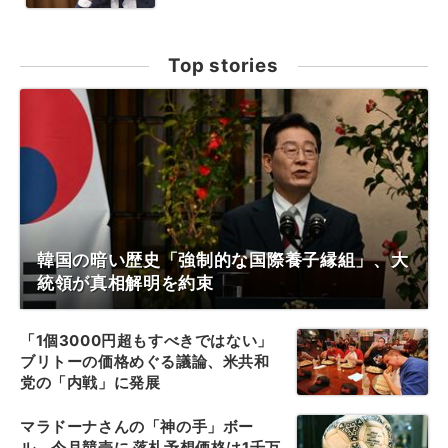
Top stories
韓国の暗い歴史「強制的な国際養子縁組」、大
統領が真相解明を約束
「1個3000円超もすべきではない」
ブリトーの価格めぐる議論、米共和
党の「内戦」に発展
マラドーナさんの「神の手」ボー
ル、今月競売に 落札予想価格は1千万