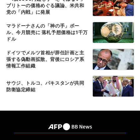
ブリトーの価格めぐる議論、米共和
党の「内戦」に発展
マラドーナさんの「神の手」ボー
ル、今月競売に 落札予想価格は1千万
ドル
ドイツでメルツ首相が辞任計画と主
張する偽動画拡散、背後にロシア系
情報工作組織
サウジ、トルコ、パキスタンが共同
防衛協定締結