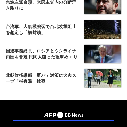
急進左派台頭、米民主党内の分断浮
き彫りに
台湾軍、大規模演習で台北攻撃阻止
を想定し「橋封鎖」
国連事務総長、ロシアとウクライナ
両国を非難 民間人狙った攻撃めぐり
北朝鮮指導部、夏バテ対策に犬肉ス
ープ「補身湯」推奨