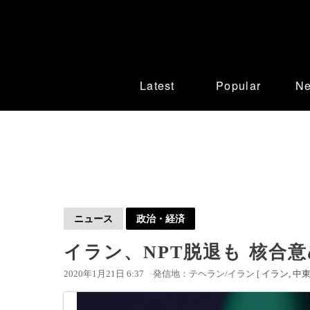
Latest
Popular
N
ニュース
政治・経済
イラン、NPT脱退も 核合
2020年1月21日 6:37
発信地：テヘラン/イラン [
イラン
中