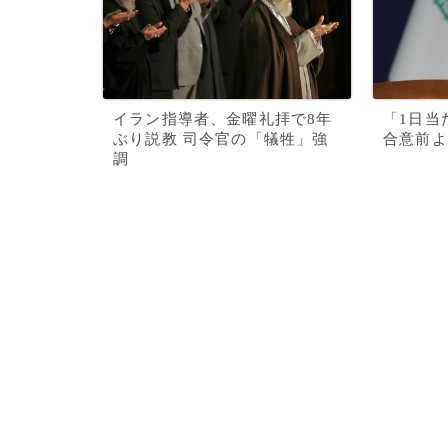
イラン指導者、金曜礼拝で8年
「1日当
ぶり説教 司令官の「犠牲」強
合意前よ
調