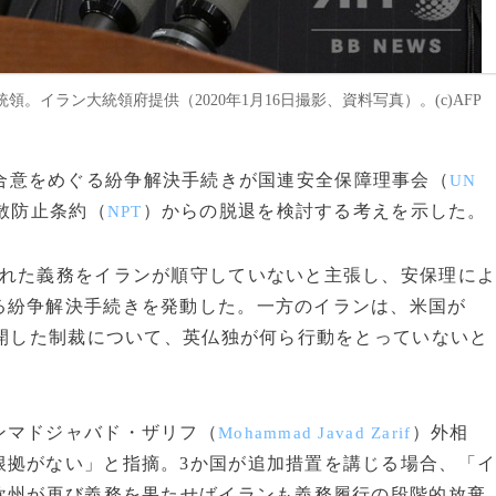
イラン大統領府提供（2020年1月16日撮影、資料写真）。(c)AFP
年の核合意をめぐる紛争解決手続きが国連安全保障理事会（
UN
散防止条約（
）からの脱退を検討する考えを示した。
NPT
れた義務をイランが順守していないと主張し、安保理に
る紛争解決手続きを発動した。一方のイランは、米国が
再開した制裁について、英仏独が何ら行動をとっていないと
ンマドジャバド・ザリフ（
）外相
Mohammad Javad Zarif
根拠がない」と指摘。3か国が追加措置を講じる場合、「
欧州が再び義務を果たせばイランも義務履行の段階的放棄