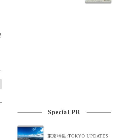
理
>
Special PR
東京特集:TOKYO UPDATES