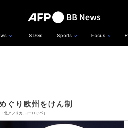
ews
SDGs
Sports
Focus
P
∨
∨
∨
意めぐり欧州をけん制
東・北アフリカ
ヨーロッパ
]