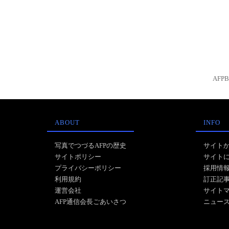
AFP
ABOUT
INFO
写真でつづるAFPの歴史
サイト
サイトポリシー
サイト
プライバシーポリシー
採用情
利用規約
訂正記
運営会社
サイト
AFP通信会長ごあいさつ
ニュー