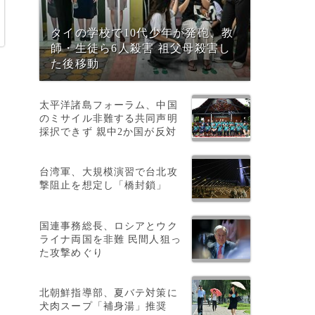
タイの学校で10代少年が発砲、教
師・生徒ら6人殺害 祖父母殺害し
た後移動
太平洋諸島フォーラム、中国
のミサイル非難する共同声明
採択できず 親中2か国が反対
台湾軍、大規模演習で台北攻
よ
撃阻止を想定し「橋封鎖」
国連事務総長、ロシアとウク
ライナ両国を非難 民間人狙っ
た攻撃めぐり
北朝鮮指導部、夏バテ対策に
イ
犬肉スープ「補身湯」推奨