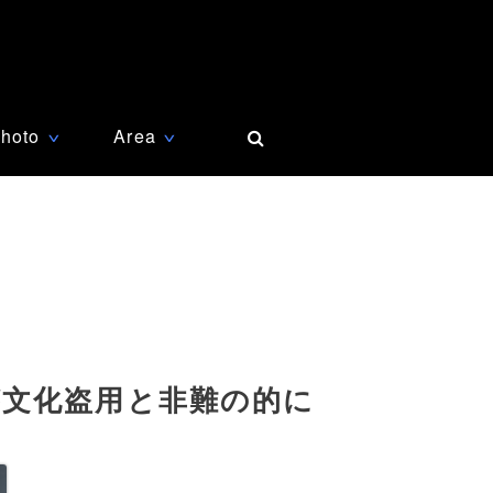
hoto
Area
∨
∨
文化盗用と非難の的に