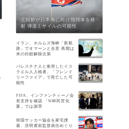
北朝鮮が日本海に向け飛翔体を発
射 弾道ミサイルの可能性
イラン、ホルムズ海峡「新航
路」でオマーンと合意 再開は
米の封鎖解除次第
パレスチナ人と衝突したイス
ラエル人入植者、「フレンド
仏
リーファイア」で死亡した可
能性
FIFA、インファンティーノ会
長支持を確認 「W杯民営化
案」では謝罪
韓国サッカー協会を家宅捜
索、洪明甫前監督就任めぐり