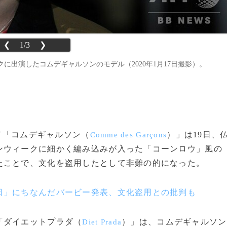
❮
1/3
❯
出演したコムデギャルソンのモデル（2020年1月17日撮影）。
ンド「コムデギャルソン（
）」は19日、
Comme des Garçons
ンウィークに細かく編み込みが入った「コーンロウ」風の
たことで、文化を盗用したとして非難の的になった。
日」にちなんだバービー発表、文化盗用との批判も
「ダイエットプラダ（
）」は、コムデギャルソン
Diet Prada