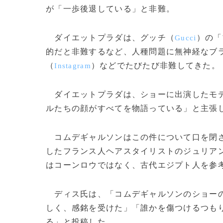
が「一歩後退している」と非難。
ダイエットプラダは、グッチ（
）の「
Gucci
的だと非難するなど、人種問題に無神経なブラ
（
）などでたびたび非難してきた。
Instagram
ダイエットプラダは、ショーに出演したモデ
ルたちの顔がすべてを物語っている」と主張
コムデギャルソンはこの件について口を閉ざ
したフランス人ヘアスタイリストのジュリア
はコーンロウではなく、古代エジプト人を参
ディス氏は、「コムデギャルソンのショーの
しく、感銘を受けた」「誰かを傷つけるつも
る」と投稿した。