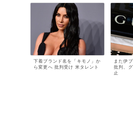
下着ブランド名を「キモノ」か
また伊ブ
ら変更へ 批判受け 米タレント
批判、グ
止