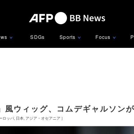
ews
SDGs
Sports
Focus
P
∨
∨
∨
」風ウィッグ、コムデギャルソンが
ーロッパ
日本
アジア・オセアニア
]