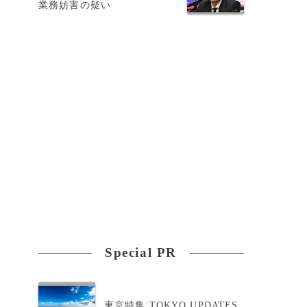
業務妨害の疑い
グ
Special PR
東京特集:TOKYO UPDATES