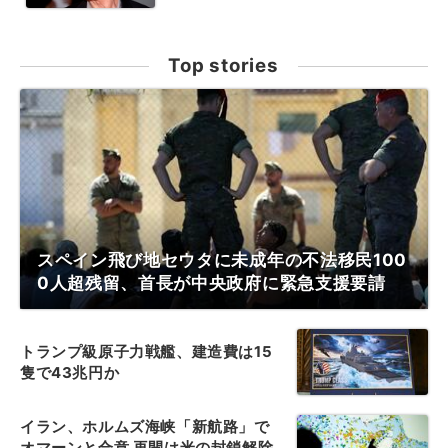
Top stories
スペイン飛び地セウタに未成年の不法移民100
0人超残留、首長が中央政府に緊急支援要請
トランプ級原子力戦艦、建造費は15
隻で43兆円か
イラン、ホルムズ海峡「新航路」で
オマーンと合意 再開は米の封鎖解除