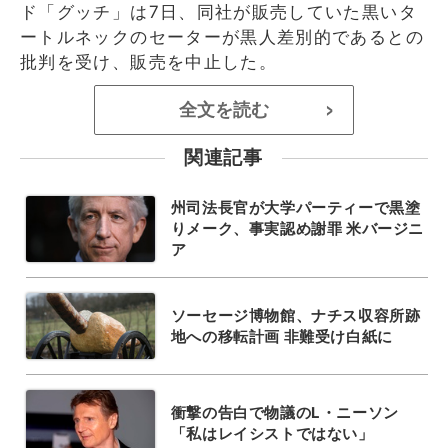
ド「グッチ」は7日、同社が販売していた黒いタ
ートルネックのセーターが黒人差別的であるとの
批判を受け、販売を中止した。
全文を読む
>
関連記事
州司法長官が大学パーティーで黒塗
りメーク、事実認め謝罪 米バージニ
ア
ソーセージ博物館、ナチス収容所跡
地への移転計画 非難受け白紙に
衝撃の告白で物議のL・ニーソン
「私はレイシストではない」