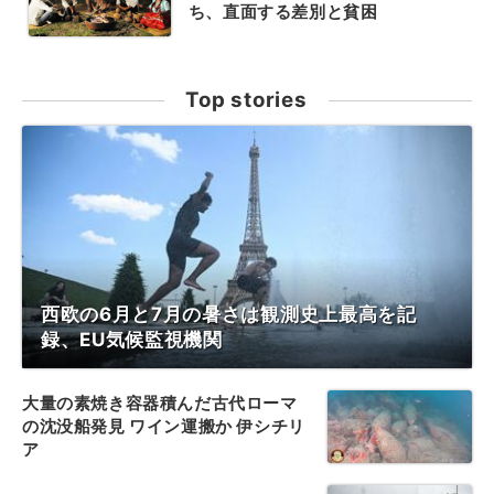
ち、直面する差別と貧困
Top stories
西欧の6月と7月の暑さは観測史上最高を記
録、EU気候監視機関
大量の素焼き容器積んだ古代ローマ
の沈没船発見 ワイン運搬か 伊シチリ
ア