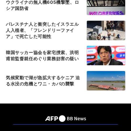
ウクライナの無人機605機撃墜、ロ
シア国防省
パレスチナ人と衝突したイスラエル
人入植者、「フレンドリーファイ
ア」で死亡した可能性
韓国サッカー協会を家宅捜索、洪明
甫前監督就任めぐり業務妨害の疑い
気候変動で湖が急拡大するケニア 迫
る水没の危機とワニ・カバの襲撃