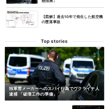
態指摘」
【図解】過去10年で発生した航空機
の墜落事故
Top stories
独軍需メーカーへのスパイ行為でウクライナ人
逮捕 「破壊工作の準備」