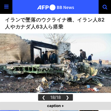
イランで墜落のウクライナ機、イラン人82
人やカナダ人63人ら搭乗
❮
18/18
❯
caption +