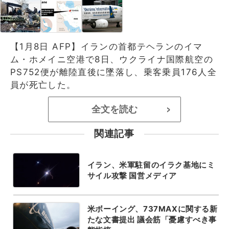
【1月8日 AFP】イランの首都テヘランのイマ
ム・ホメイニ空港で8日、ウクライナ国際航空の
PS752便が離陸直後に墜落し、乗客乗員176人全
員が死亡した。
全文を読む
>
関連記事
イラン、米軍駐留のイラク基地にミ
サイル攻撃 国営メディア
米ボーイング、737MAXに関する新
たな文書提出 議会筋「憂慮すべき事