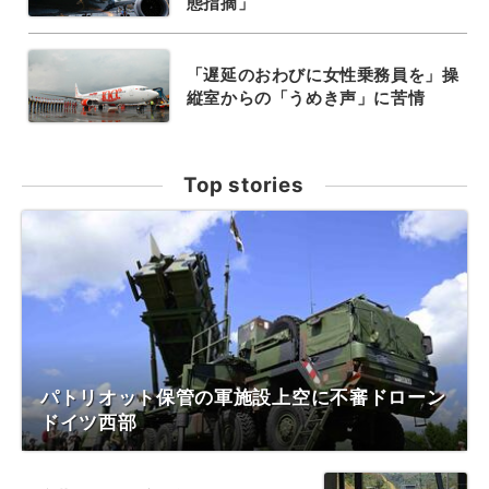
態指摘」
「遅延のおわびに女性乗務員を」操
縦室からの「うめき声」に苦情
Top stories
パトリオット保管の軍施設上空に不審ドローン
ドイツ西部