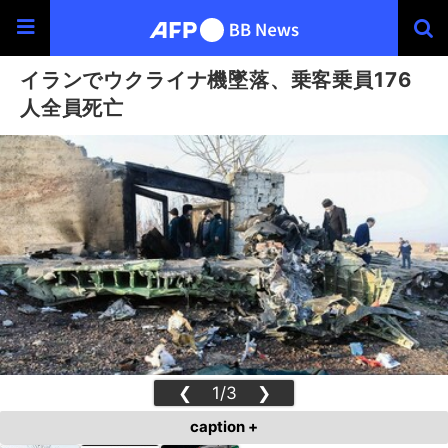
イランでウクライナ機墜落、乗客乗員176
人全員死亡
❮
1/3
❯
caption +