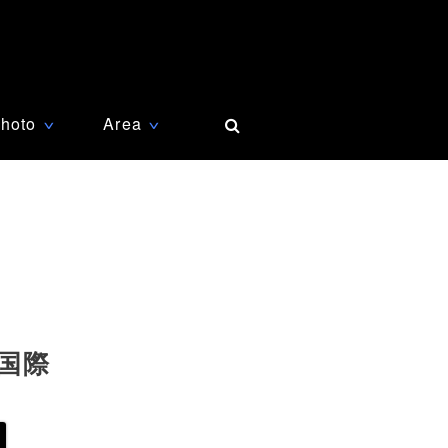
hoto
Area
∨
∨
国際