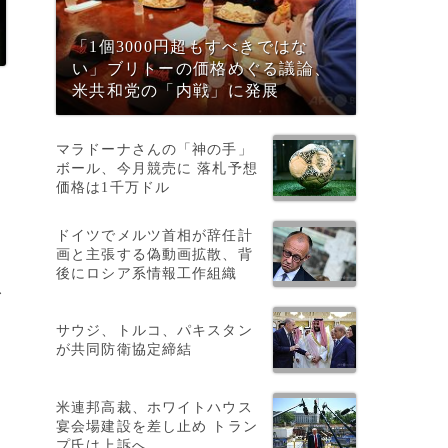
「1個3000円超もすべきではな
い」ブリトーの価格めぐる議論、
米共和党の「内戦」に発展
マラドーナさんの「神の手」
ボール、今月競売に 落札予想
価格は1千万ドル
ドイツでメルツ首相が辞任計
画と主張する偽動画拡散、背
後にロシア系情報工作組織
レ
サウジ、トルコ、パキスタン
が共同防衛協定締結
転
米連邦高裁、ホワイトハウス
宴会場建設を差し止め トラン
プ氏は上訴へ