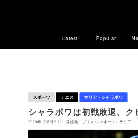
Latest
Popular
N
スポーツ
テニス
マリア・シャラポワ
シャラポワは初戦敗退、ク
2020年1月8日 9:11
発信地：ブリスベン/オーストラリア