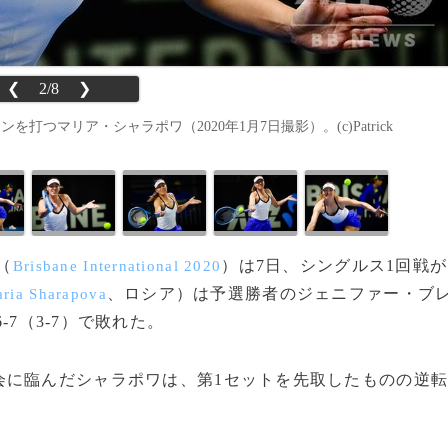
❮
2/8
❯
つマリア・シャラポワ（2020年1月7日撮影）。(c)Patrick
（
）は7日、シングルス1回戦が
Brisbane International 2020
、ロシア）は予選勝者のジェニファー・ブ
ria Sharapova
6-7（3-7）で敗れた。
に臨んだシャラポワは、第1セットを先取したものの逆