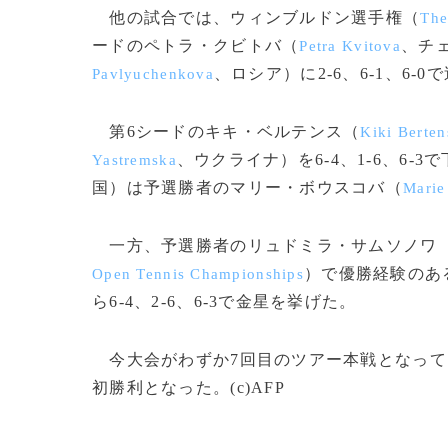
他の試合では、ウィンブルドン選手権（
The
ードのペトラ・クビトバ（
、チ
Petra Kvitova
、ロシア）に2-6、6-1、6-0
Pavlyuchenkova
第6シードのキキ・ベルテンス（
Kiki Berten
、ウクライナ）を6-4、1-6、6-
Yastremska
国）は予選勝者のマリー・ボウスコバ（
Marie
一方、予選勝者のリュドミラ・サムソノワ
）で優勝経験のあ
Open Tennis Championships
ら6-4、2-6、6-3で金星を挙げた。
今大会がわずか7回目のツアー本戦となって
初勝利となった。(c)AFP