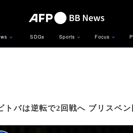
ews
SDGs
Sports
Focus
P
∨
∨
∨
ビトバは逆転で2回戦へ ブリスベン