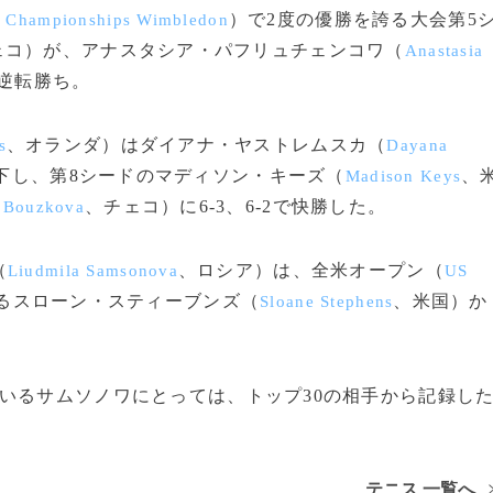
）で2度の優勝を誇る大会第5
 Championships Wimbledon
ェコ）が、アナスタシア・パフリュチェンコワ（
Anastasia
で逆転勝ち。
、オランダ）はダイアナ・ヤストレムスカ（
s
Dayana
3で下し、第8シードのマディソン・キーズ（
、
Madison Keys
、チェコ）に6-3、6-2で快勝した。
 Bouzkova
（
、ロシア）は、全米オープン（
Liudmila Samsonova
US
るスローン・スティーブンズ（
、米国）か
Sloane Stephens
いるサムソノワにとっては、トップ30の相手から記録し
テニス 一覧へ