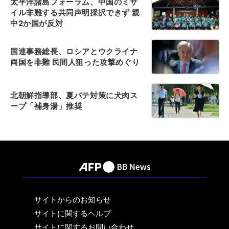
太平洋諸島フォーラム、中国のミサ
イル非難する共同声明採択できず 親
中2か国が反対
国連事務総長、ロシアとウクライナ
両国を非難 民間人狙った攻撃めぐり
北朝鮮指導部、夏バテ対策に犬肉ス
ープ「補身湯」推奨
サイトからのお知らせ
サイトに関するヘルプ
サイトに関するお問い合わせ