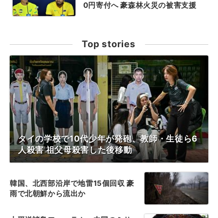
0円寄付へ 豪森林火災の被害支援
Top stories
タイの学校で10代少年が発砲、教師・生徒ら6
人殺害 祖父母殺害した後移動
韓国、北西部沿岸で地雷15個回収 豪
雨で北朝鮮から流出か