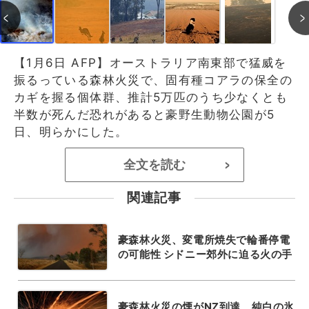
【1月6日 AFP】オーストラリア南東部で猛威を
振るっている森林火災で、固有種コアラの保全の
カギを握る個体群、推計5万匹のうち少なくとも
半数が死んだ恐れがあると豪野生動物公園が5
日、明らかにした。
全文を読む
>
関連記事
豪森林火災、変電所焼失で輪番停電
の可能性 シドニー郊外に迫る火の手
豪森林火災の煙がNZ到達、純白の氷