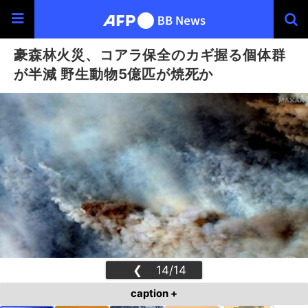
豪森林火災、コアラ保全のカギ握る個体群
が半減 野生動物5億匹が焼死か
❮
14/14
❯
caption +