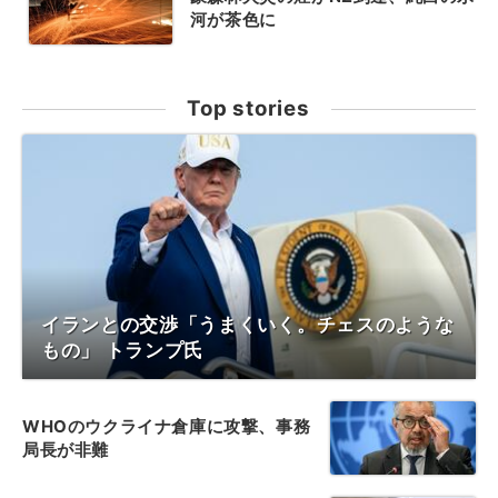
河が茶色に
Top stories
イランとの交渉「うまくいく。チェスのような
もの」 トランプ氏
WHOのウクライナ倉庫に攻撃、事務
局長が非難