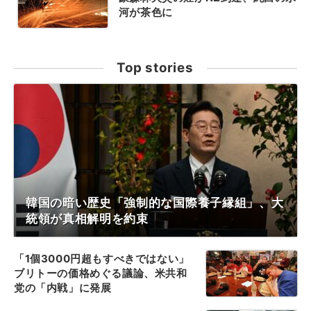
河が茶色に
Top stories
韓国の暗い歴史「強制的な国際養子縁組」、大
統領が真相解明を約束
「1個3000円超もすべきではない」
ブリトーの価格めぐる議論、米共和
党の「内戦」に発展