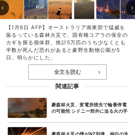
【1月6日 AFP】オーストラリア南東部で猛威を
振るっている森林火災で、固有種コアラの保全の
カギを握る個体群、推計5万匹のうち少なくとも
半数が死んだ恐れがあると豪野生動物公園が5
日、明らかにした。
全文を読む
>
関連記事
豪森林火災、変電所焼失で輪番停電
の可能性 シドニー郊外に迫る火の手
豪森林火災の煙がNZ到達、純白の氷