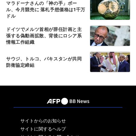
マラドーナさんの「神の手」ボー
ル、今月競売に 落札予想価格は1千万
ドル
ドイツでメルツ首相が辞任計画と主
張する偽動画拡散、背後にロシア系
情報工作組織
サウジ、トルコ、パキスタンが共同
防衛協定締結
サイトからのお知らせ
サイトに関するヘルプ