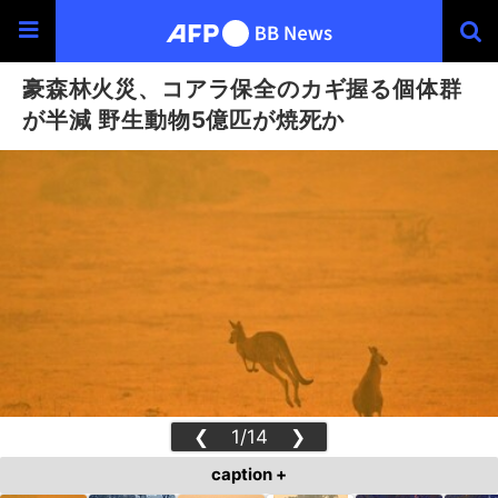
豪森林火災、コアラ保全のカギ握る個体群
が半減 野生動物5億匹が焼死か
❮
1/14
❯
caption +