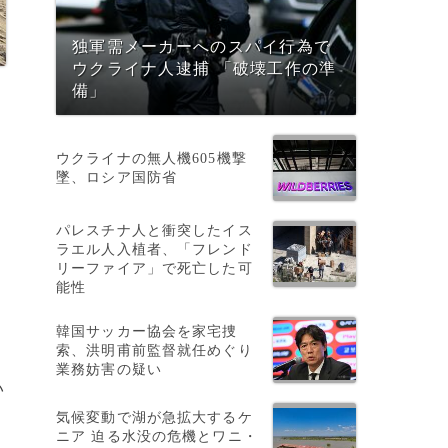
独軍需メーカーへのスパイ行為で
ウクライナ人逮捕 「破壊工作の準
備」
ウクライナの無人機605機撃
墜、ロシア国防省
パレスチナ人と衝突したイス
ラエル人入植者、「フレンド
リーファイア」で死亡した可
能性
韓国サッカー協会を家宅捜
索、洪明甫前監督就任めぐり
業務妨害の疑い
い
気候変動で湖が急拡大するケ
ニア 迫る水没の危機とワニ・