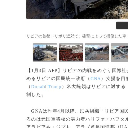
リビアの首都トリポリ近郊で、砲撃によって損傷した車（2019年1
【1月3日 AFP】リビアの内戦をめぐり国際
めるリビアの国民統一政府（
）支援を目
GNA
（
）米大統領はリビアに対する
Donald Trump
制した。
GNAは昨年4月以降、民兵組織「リビア国
るのは元国軍将校の実力者ハリファ・ハフタ
アラビアやエジプト、アラブ首長国連邦（UA