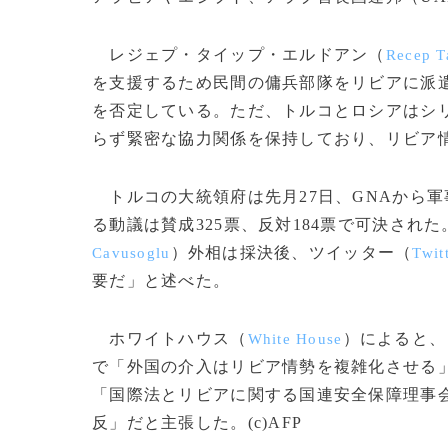
レジェプ・タイップ・エルドアン（
Recep T
を支援するため民間の傭兵部隊をリビアに派
を否定している。ただ、トルコとロシアはシ
らず緊密な協力関係を保持しており、リビア
トルコの大統領府は先月27日、GNAから
る動議は賛成325票、反対184票で可決され
）外相は採決後、ツイッター（
Cavusoglu
Twit
要だ」と述べた。
ホワイトハウス（
）によると、
White House
で「外国の介入はリビア情勢を複雑化させる
「国際法とリビアに関する国連安全保障理事
反」だと主張した。(c)AFP