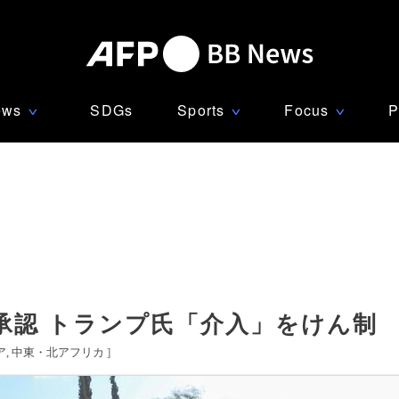
ews
SDGs
Sports
Focus
P
∨
∨
∨
承認 トランプ氏「介入」をけん制
ア
中東・北アフリカ
]