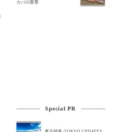
カバの襲撃
隊
重
Special PR
東京特集:TOKYO UPDATES