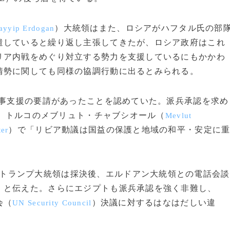
）大統領はまた、ロシアがハフタル氏の部
ayyip Erdogan
遣していると繰り返し主張してきたが、ロシア政府はこれ
リア内戦をめぐり対立する勢力を支援しているにもかかわ
情勢に関しても同様の協調行動に出るとみられる。
軍事支援の要請があったことを認めていた。派兵承認を求め
た。トルコのメブリュト・チャブシオール（
Mevlut
）で「リビア動議は国益の保護と地域の和平・安定に
ter
トランプ大統領は採決後、エルドアン大統領との電話会談
」と伝えた。さらにエジプトも派兵承認を強く非難し、
会（
）決議に対するはなはだしい違
UN Security Council