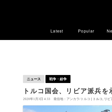
Latest
Popular
N
ニュース
戦争・紛争
トルコ国会、リビア派兵を
2020年1月3日 4:33
発信地：アンカラ/トルコ [
トルコ
リビ