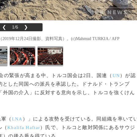
❮
1/6
❯
2月24日撮影、資料写真）。(c)Mahmud TURKIA / AFP
社会の緊張が高まる中、トルコ国会は2日、国連（
）が認
UN
的とした同国への派兵を承認した。ドナルド・トランプ
「外国の介入」に反対する意向を示し、トルコを強くけん
民軍（
）」による攻勢を受けている。同組織を率いて
LNA
ル（
）氏で、トルコと敵対関係にあるサウジ
Khalifa Haftar
E）の後ろ盾を得ている。