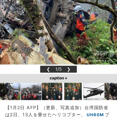
❮
1/5
❯
caption +
【1月2日 AFP】（更新、写真追加）台湾国防省
は2日、13人を乗せたヘリコプター、
ブ
UH60M