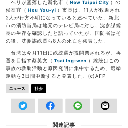
ヘリが墜落した新北市（
）の
New Taipei City
侯友宜（
）市長は、11人が救助され
Hou You-yi
2人が行方不明になっていると述べていた。新北
市の消防当局は地元のテレビ局に対し、沈参謀総
長の生存を確認したと語っていたが、国防省はそ
の後、沈参謀総長ら8人の死亡を発表した。
台湾は今月11日に総統選が投開票されるが、再
選を目指す蔡英文（
）総統はこの
Tsai Ing-wen
事故の救助活動と原因究明に集中するため、選挙
運動を3日間中断すると発表した。(c)AFP
ニュース
社会
関連記事