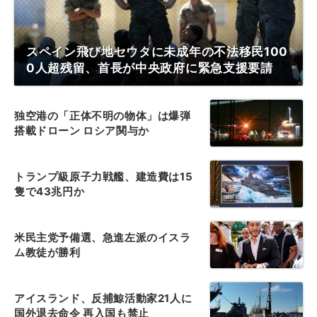
スペイン飛び地セウタに未成年の不法移民100
0人超残留、首長が中央政府に緊急支援要請
独空港の「正体不明の物体」は爆弾
搭載ドローン ロシア関与か
トランプ級原子力戦艦、建造費は15
隻で43兆円か
米民主党予備選、急進左派のイスラ
ム教徒が勝利
アイスランド、反捕鯨活動家21人に
国外退去命令 再入国も禁止