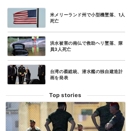
米メリーランド州で小型機墜落、1人
死亡
洪水被害の南仏で救助ヘリ墜落、隊
員3人死亡
台湾の蔡総統、潜水艦の独自建造計
画を発表
Top stories