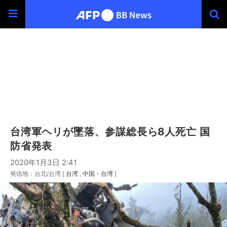
台湾軍ヘリが墜落、参謀総長ら8人死亡 国
防省発表
2020年1月3日 2:41
発信地：台北/台湾 [
台湾
中国・台湾
]