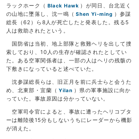
ラックホーク（
）が同日、台北近く
Black Hawk
の山地に墜落し、沈一鳴（
）参謀
Shen Yi-ming
総長（62）ら8人が死亡したと発表した。残る5
人は救助されたという。
国防省は当初、地上部隊と救難ヘリを出して捜
索しており、10人の生存が確認されたとしてい
た。ある空軍関係者は、一部の人はヘリの残骸の
下敷きになっていると述べていた。
沈参謀総長らは、旧正月を前に兵士らと会うた
め、北東部・宜蘭（
）県の軍事施設に向か
Yilan
っていた。事故原因は分かっていない。
空軍司令官によると、事故に遭ったヘリコプタ
ーは離陸後15分もしないうちにレーダーから機影
が消えた。