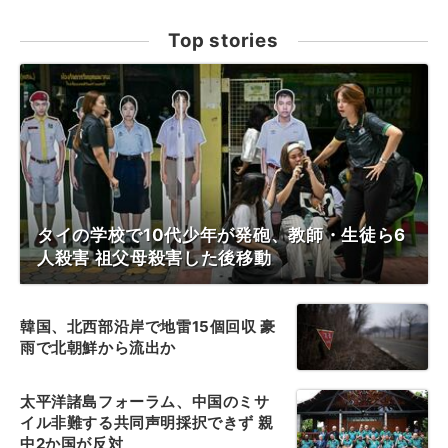
Top stories
タイの学校で10代少年が発砲、教師・生徒ら6
人殺害 祖父母殺害した後移動
韓国、北西部沿岸で地雷15個回収 豪
雨で北朝鮮から流出か
太平洋諸島フォーラム、中国のミサ
イル非難する共同声明採択できず 親
中2か国が反対