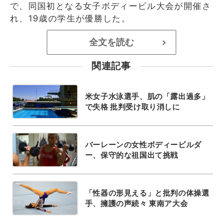
で、同国初となる女子ボディービル大会が開催さ
れ、19歳の学生が優勝した。
全文を読む
>
関連記事
米女子水泳選手、肌の「露出過多」
で失格 批判受け取り消しに
バーレーンの女性ボディービルダ
ー、保守的な祖国出て挑戦
「性器の形見える」と批判の体操選
手、擁護の声続々 東南ア大会