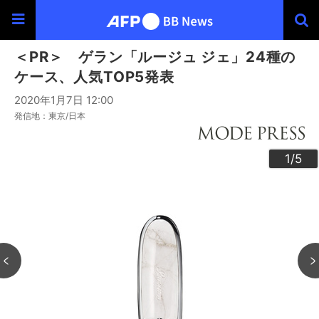
＜PR＞ ゲラン「ルージュ ジェ」24種の
ケース、人気TOP5発表
2020年1月7日 12:00
発信地：東京/日本
3
4
2
5
1
/5
/5
/5
/5
/5