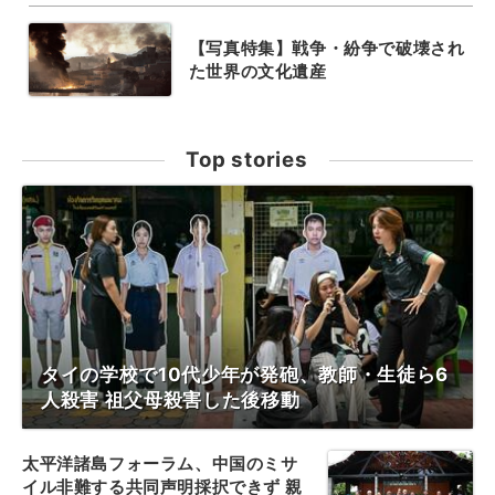
【写真特集】戦争・紛争で破壊され
た世界の文化遺産
Top stories
タイの学校で10代少年が発砲、教師・生徒ら6
人殺害 祖父母殺害した後移動
太平洋諸島フォーラム、中国のミサ
イル非難する共同声明採択できず 親