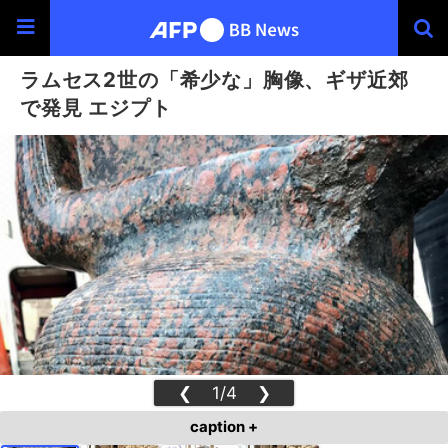
ラムセス2世の「希少な」胸像、ギザ近郊
で発見 エジプト
❮
1/4
❯
caption +