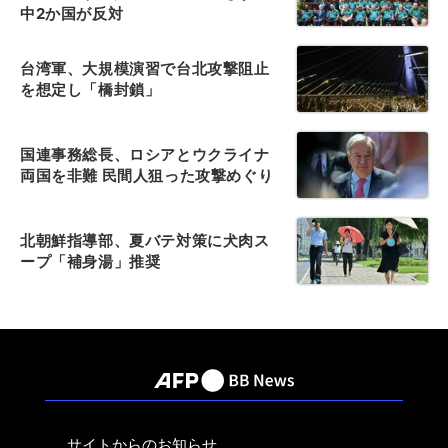
中2か国が反対
台湾軍、大規模演習で台北攻撃阻止
を想定し「橋封鎖」
国連事務総長、ロシアとウクライナ
両国を非難 民間人狙った攻撃めぐり
北朝鮮指導部、夏バテ対策に犬肉ス
ープ「補身湯」推奨
サイトからのお知らせ