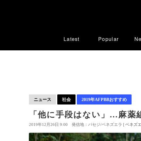
Latest
Popular
N
ニュース
社会
2019年AFPBBおすすめ
「他に手段はない」…麻薬
2019年12月26日 9:00
発信地：パセジ/ベネズエラ [
ベネズ