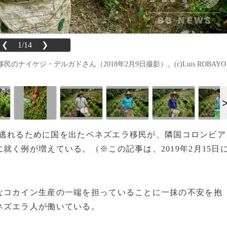
❮
1/14
❯
ケジ・デルガドさん（2018年2月9日撮影）。(c)Luis ROBAYO 
から逃れるために国を出たベネズエラ移民が、隣国コロンビア
く例が増えている。（※この記事は、2019年2月15日
コカイン生産の一端を担っていることに一抹の不安を抱
ネズエラ人が働いている。