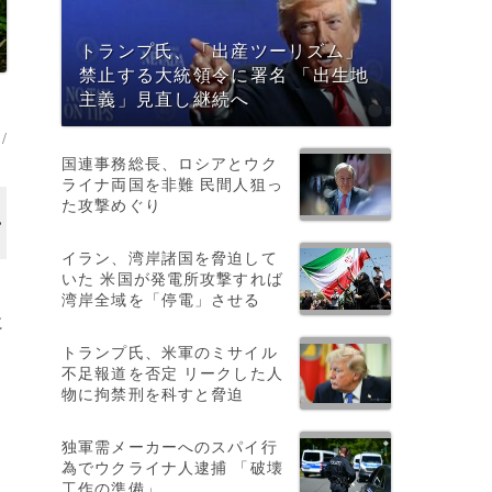
トランプ氏、「出産ツーリズム」
禁止する大統領令に署名 「出生地
主義」見直し継続へ
/
国連事務総長、ロシアとウク
ライナ両国を非難 民間人狙っ
た攻撃めぐり
イラン、湾岸諸国を脅迫して
いた 米国が発電所攻撃すれば
湾岸全域を「停電」させる
に
トランプ氏、米軍のミサイル
不足報道を否定 リークした人
物に拘禁刑を科すと脅迫
独軍需メーカーへのスパイ行
為でウクライナ人逮捕 「破壊
工作の準備」