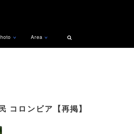
hoto
Area
∨
∨
民 コロンビア【再掲】