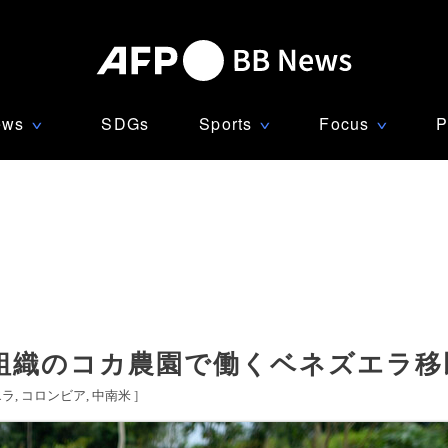
ews
SDGs
Sports
Focus
P
∨
∨
∨
組織のコカ農園で働くベネズエラ移
エラ
コロンビア
中南米
]