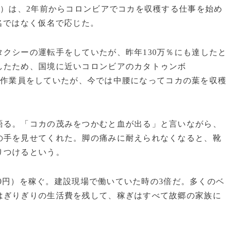
3）は、2年前からコロンビアでコカを収穫する仕事を始め
名ではなく仮名で応じた。
クシーの運転手をしていたが、昨年130万％にも達した
したため、国境に近いコロンビアのカタトゥンボ
設作業員をしていたが、今では中腰になってコカの葉を収
語る。「コカの茂みをつかむと血が出る」と言いながら、
の手を見せてくれた。脚の痛みに耐えられなくなると、靴
りつけるという。
00円）を稼ぐ。建設現場で働いていた時の3倍だ。多くのベ
はぎりぎりの生活費を残して、稼ぎはすべて故郷の家族に