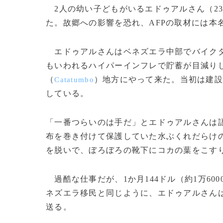
2人の幼い子どもがいるエドゥアルさん（2
た。故郷への影響を恐れ、AFPの取材には本
エドゥアルさんはベネズエラ中部でバイクタ
もいわれるハイパーインフレで貯蓄が目減り
（
）地方にやって来た。当初は建
Catatumbo
している。
「一番つらいのは手だ」とエドゥアルさんは
布を巻き付けて保護していた水ぶくれだらけ
を脱いで、ぼろぼろの靴下にコカの葉をこす
過酷な仕事だが、1か月144ドル（約1万60
ネズエラ移民と同じように、エドゥアルさん
送る。