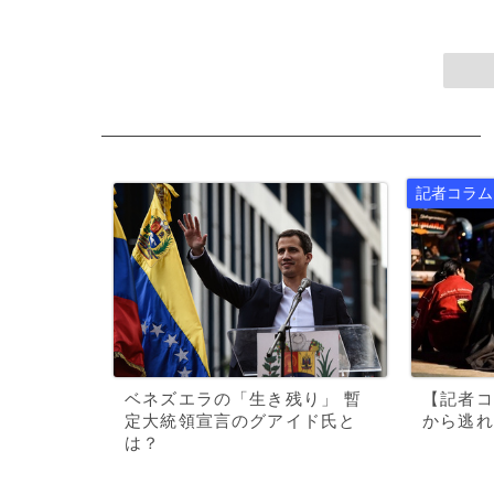
ベネズエラの「生き残り」 暫
【記者コ
定大統領宣言のグアイド氏と
から逃れ
は？