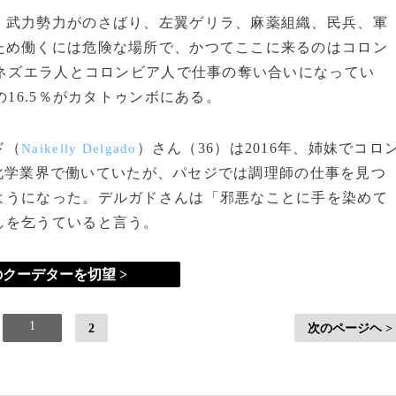
武力勢力がのさばり、左翼ゲリラ、麻薬組織、民兵、軍
ため働くには危険な場所で、かつてここに来るのはコロン
ベネズエラ人とコロンビア人で仕事の奪い合いになってい
の16.5％がカタトゥンボにある。
ド（
）さん（36）は2016年、姉妹でコロ
Naikelly Delgado
化学業界で働いていたが、パセジでは調理師の仕事を見つ
ようになった。デルガドさんは「邪悪なことに手を染めて
しを乞うていると言う。
クーデターを切望 >
1
2
次のページヘ >