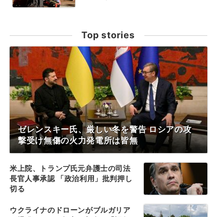
Top stories
ゼレンスキー氏、厳しい冬を警告 ロシアの攻
撃受け無傷の火力発電所は皆無
米上院、トランプ氏元弁護士の司法
長官人事承認 「政治利用」批判押し
切る
ウクライナのドローンがブルガリア