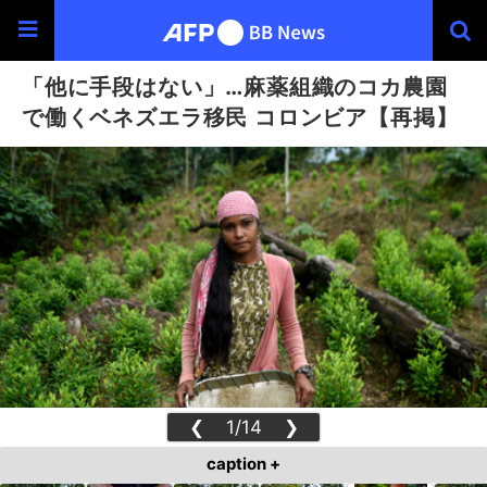
「他に手段はない」…麻薬組織のコカ農園
で働くベネズエラ移民 コロンビア【再掲】
❮
1/14
❯
caption +