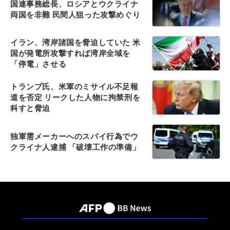
国連事務総長、ロシアとウクライナ
両国を非難 民間人狙った攻撃めぐり
イラン、湾岸諸国を脅迫していた 米
国が発電所攻撃すれば湾岸全域を
「停電」させる
トランプ氏、米軍のミサイル不足報
道を否定 リークした人物に拘禁刑を
科すと脅迫
独軍需メーカーへのスパイ行為でウ
クライナ人逮捕 「破壊工作の準備」