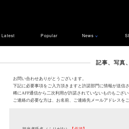
Latest
Popular
News
S
∨
記事、写真
お問い合わせありがとうございます。
下記に必要事項をご入力頂きますと許諾部門に情報が送信
稀にAFP通信から二次利用が許諾されていないものもござ
ご連絡の必要な方は、お名前、ご連絡先メールアドレスを