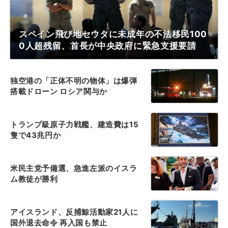
スペイン飛び地セウタに未成年の不法移民100
0人超残留、首長が中央政府に緊急支援要請
独空港の「正体不明の物体」は爆弾
搭載ドローン ロシア関与か
トランプ級原子力戦艦、建造費は15
隻で43兆円か
米民主党予備選、急進左派のイスラ
ム教徒が勝利
アイスランド、反捕鯨活動家21人に
国外退去命令 再入国も禁止