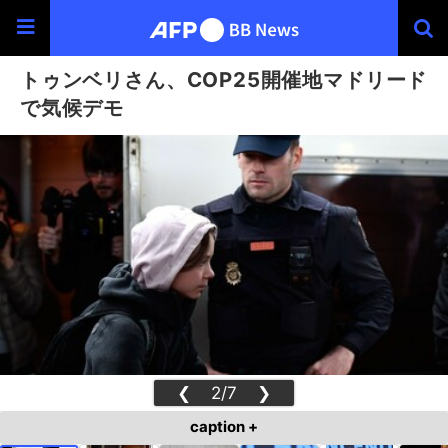
トゥンベリさん、COP25開催地マドリード
で気候デモ
❮
2/7
❯
caption +