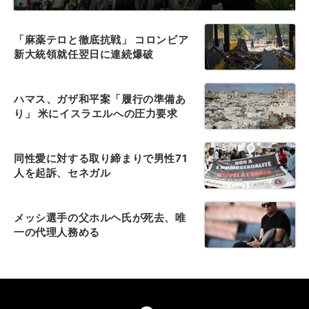
「麻薬テロと徹底抗戦」 コロンビア
新大統領就任翌日に連続爆破
ハマス、ガザ和平案「履行の準備あ
り」 米にイスラエルへの圧力要求
同性愛に対する取り締まりで男性71
人を起訴、セネガル
メッシ選手の父ホルヘ氏が死去、唯
一の代理人務める