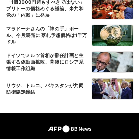
「1個3000円超もすべきではない」
ブリトーの価格めぐる議論、米共和
党の「内戦」に発展
マラドーナさんの「神の手」ボー
ル、今月競売に 落札予想価格は1千万
ドル
ドイツでメルツ首相が辞任計画と主
張する偽動画拡散、背後にロシア系
情報工作組織
サウジ、トルコ、パキスタンが共同
防衛協定締結