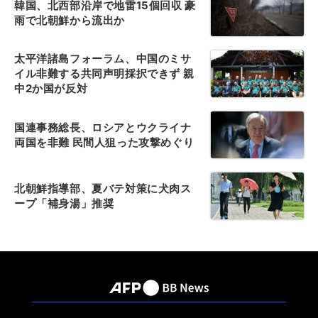
韓国、北西部沿岸で地雷15個回収 豪
雨で北朝鮮から流出か
太平洋諸島フォーラム、中国のミサ
イル非難する共同声明採択できず 親
中2か国が反対
国連事務総長、ロシアとウクライナ
両国を非難 民間人狙った攻撃めぐり
北朝鮮指導部、夏バテ対策に犬肉ス
ープ「補身湯」推奨