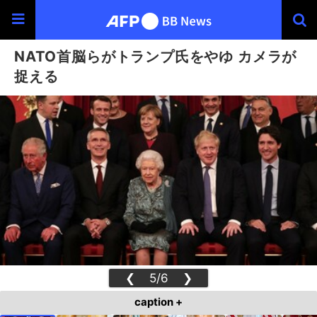
NATO首脳らがトランプ氏をやゆ カメラが
捉える
❮
5/6
❯
caption +