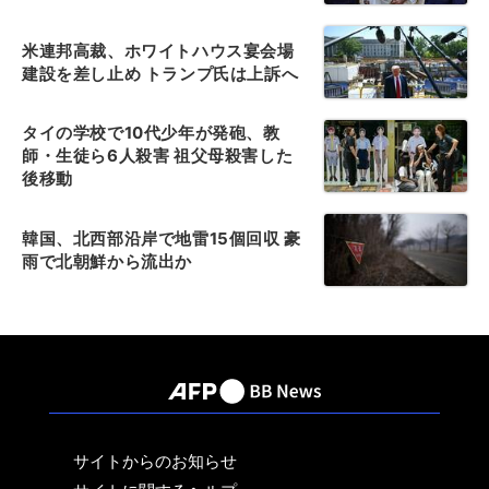
米連邦高裁、ホワイトハウス宴会場
建設を差し止め トランプ氏は上訴へ
タイの学校で10代少年が発砲、教
師・生徒ら6人殺害 祖父母殺害した
後移動
韓国、北西部沿岸で地雷15個回収 豪
雨で北朝鮮から流出か
サイトからのお知らせ