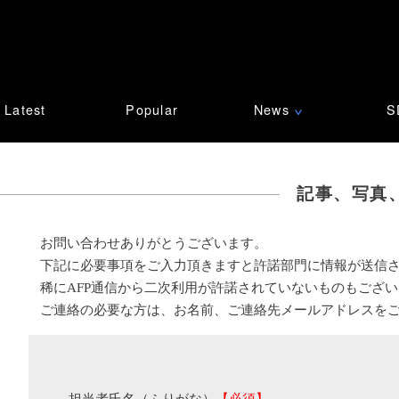
Latest
Popular
News
S
∨
記事、写真
お問い合わせありがとうございます。
下記に必要事項をご入力頂きますと許諾部門に情報が送信
稀にAFP通信から二次利用が許諾されていないものもござ
ご連絡の必要な方は、お名前、ご連絡先メールアドレスを