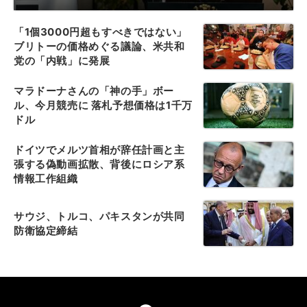
「1個3000円超もすべきではない」
ブリトーの価格めぐる議論、米共和
党の「内戦」に発展
マラドーナさんの「神の手」ボー
ル、今月競売に 落札予想価格は1千万
ドル
ドイツでメルツ首相が辞任計画と主
張する偽動画拡散、背後にロシア系
情報工作組織
サウジ、トルコ、パキスタンが共同
防衛協定締結