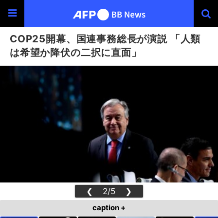
COP25開幕、国連事務総長が演説 「人類
は希望か降伏の二択に直面」
❮
2/5
❯
caption +