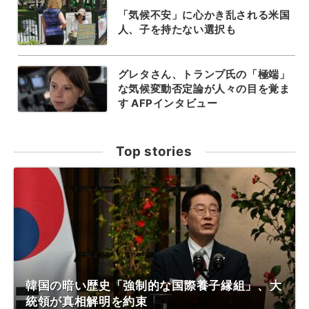
「気候不安」に心かき乱される米国
人、子を持たない選択も
グレタさん、トランプ氏の「極端」
な気候変動否定論が人々の目を覚ま
す AFPインタビュー
Top stories
韓国の暗い歴史「強制的な国際養子縁組」、大
統領が真相解明を約束