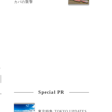
カバの襲撃
。
ィ
>
Special PR
東京特集:TOKYO UPDATES