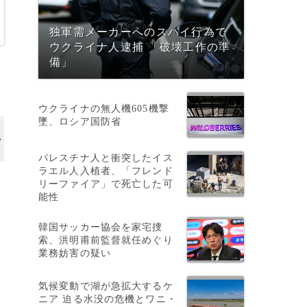
独軍需メーカーへのスパイ行為で
ウクライナ人逮捕 「破壊工作の準
備」
ウクライナの無人機605機撃
墜、ロシア国防省
パレスチナ人と衝突したイス
ラエル人入植者、「フレンド
リーファイア」で死亡した可
能性
韓国サッカー協会を家宅捜
索、洪明甫前監督就任めぐり
業務妨害の疑い
気候変動で湖が急拡大するケ
ニア 迫る水没の危機とワニ・