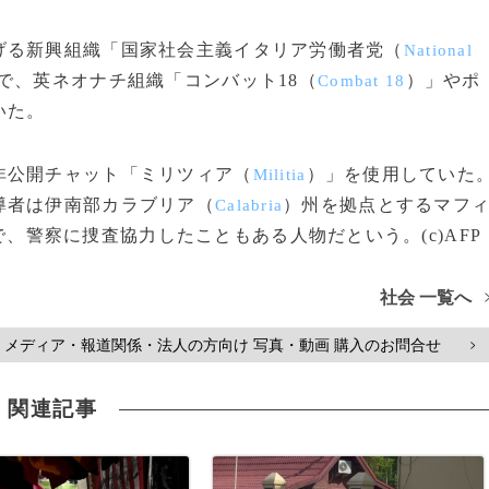
る新興組織「国家社会主義イタリア労働者党（
National
で、英ネオナチ組織「コンバット18（
）」やポ
Combat 18
いた。
非公開チャット「ミリツィア（
）」を使用していた
Militia
導者は伊南部カラブリア（
）州を拠点とするマフ
Calabria
、警察に捜査協力したこともある人物だという。(c)AFP
社会 一覧へ
メディア・報道関係・法人の方向け 写真・動画 購入のお問合せ
>
関連記事