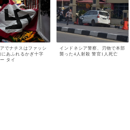
アでナチスはファッシ
インドネシア警察、刃物で本部
街にあふれるかぎ十字
襲った4人射殺 警官1人死亡
ー タイ