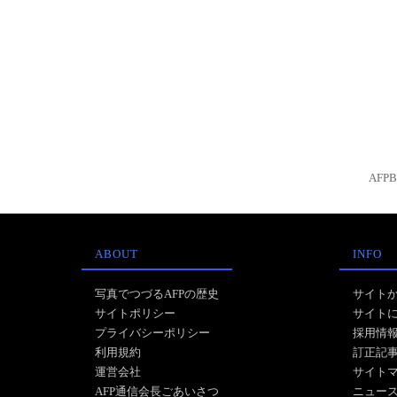
AFP
ABOUT
INFO
写真でつづるAFPの歴史
サイト
サイトポリシー
サイト
プライバシーポリシー
採用情
利用規約
訂正記
運営会社
サイト
AFP通信会長ごあいさつ
ニュー