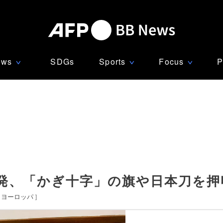
ews
SDGs
Sports
Focus
P
∨
∨
∨
発、「かぎ十字」の旗や日本刀を押
ヨーロッパ
]