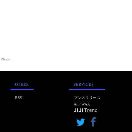
News
OTHER
SERVICES
RSS
プレスリリース
AFP WAA