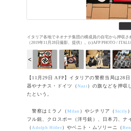
イタリア各地でネオナチ集団の構成員の自宅から押収さ
（2019年11月28日撮影、提供）。(c)AFP PHOTO / ITALIAN
【11月29日 AFP】イタリアの警察当局は
器やナチス・ドイツ（
）の旗などを押収
Nazi
たという。
警察はミラノ（
）やシチリア（
Milan
Sicily
フル銃、クロスボー（洋弓銃）、日本刀、ナ
（
）やベニト・ムソリーニ（
Adolph Hitler
Ben