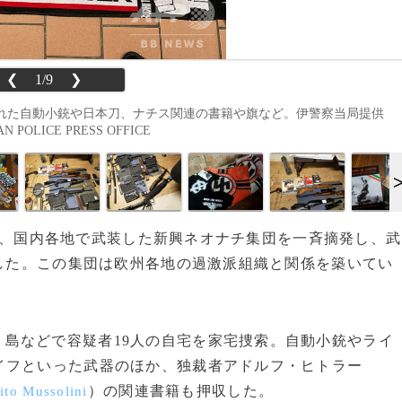
❮
1/9
❯
れた自動小銃や日本刀、ナチス関連の書籍や旗など。伊警察当局提供
 POLICE PRESS OFFICE
28日、国内各地で武装した新興ネオナチ集団を一斉摘発し、武
した。この集団は欧州各地の過激派組織と関係を築いてい
）島などで容疑者19人の自宅を家宅捜索。自動小銃やライ
イフといった武器のほか、独裁者アドルフ・ヒトラー
）の関連書籍も押収した。
ito Mussolini