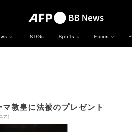
ews
SDGs
Sports
Focus
P
∨
∨
∨
ーマ教皇に法被のプレゼント
ニア
]