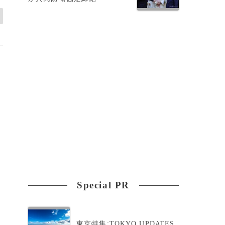
Special PR
東京特集:TOKYO UPDATES