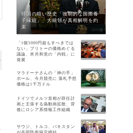
韓国の暗い歴史「強制的な国際養
子縁組」、大統領が真相解明を約
束
「1個3000円超もすべきでは
ない」ブリトーの価格めぐる
議論、米共和党の「内戦」に
発展
マラドーナさんの「神の手」
ボール、今月競売に 落札予想
価格は1千万ドル
ドイツでメルツ首相が辞任計
画と主張する偽動画拡散、背
後にロシア系情報工作組織
サウジ、トルコ、パキスタン
>
が共同防衛協定締結