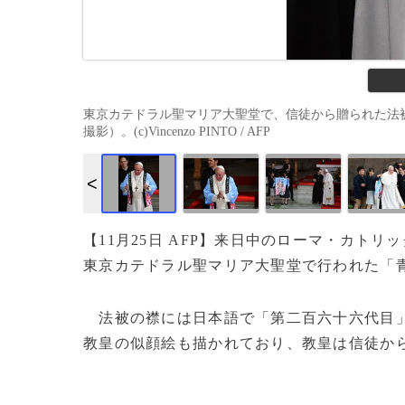
東京カテドラル聖マリア大聖堂で、信徒から贈られた法被を
撮影）。(c)Vincenzo PINTO / AFP
【11月25日 AFP】来日中のローマ・カト
東京カテドラル聖マリア大聖堂で行われた「
法被の襟には日本語で「第二百六十六代目」
教皇の似顔絵も描かれており、教皇は信徒からの