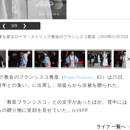
❮
9/9
❯
着るローマ・カトリック教会のフランシスコ教皇（2019年11月25日
リック教会のフランシスコ教皇（
、82）は25日、
Pope Francis
青年との集い」に出席し、信徒らから法被を贈られた。
「教皇フランシスコ」との文字があったほか、背中には
贈り物に笑顔を見せていた。(c)AFP
ライフ 一覧へ