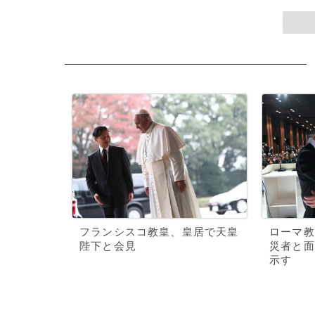
フランシスコ教皇、皇居で天皇
ローマ教
陛下と会見
災者と面
示す