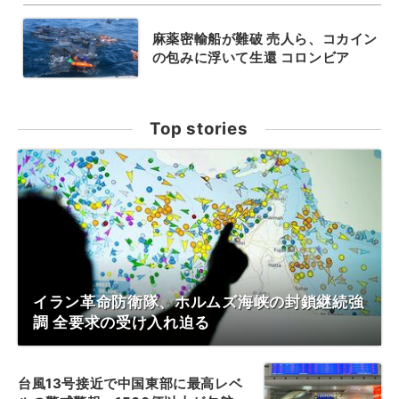
麻薬密輸船が難破 売人ら、コカイン
の包みに浮いて生還 コロンビア
Top stories
イラン革命防衛隊、ホルムズ海峡の封鎖継続強
調 全要求の受け入れ迫る
台風13号接近で中国東部に最高レベ