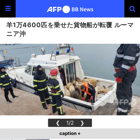
羊1万4600匹を乗せた貨物船が転覆 ルーマ
ニア沖
❮
1/2
❯
caption +