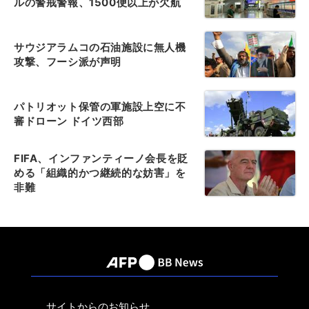
ルの警戒警報、1500便以上が欠航
サウジアラムコの石油施設に無人機
攻撃、フーシ派が声明
パトリオット保管の軍施設上空に不
審ドローン ドイツ西部
FIFA、インファンティーノ会長を貶
める「組織的かつ継続的な妨害」を
非難
サイトからのお知らせ