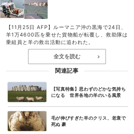
【11月25日 AFP】ルーマニア沖の黒海で24日、
羊1万4600匹を乗せた貨物船が転覆し、救助隊は
乗組員と羊の救出活動に追われた。
全文を読む
>
関連記事
【写真特集】思わずのどかな気持ち
になる 世界各地の羊のいる風景
毛が伸びすぎた羊のクリス、老衰で
死ぬ 豪