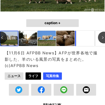
caption +
作成中
画像作成中
【11月6日 AFPBB News】AFPが世界各地で撮
影した、羊のいる風景の写真をまとめた。
(c)AFPBB News
ニュース
ライフ
写真特集