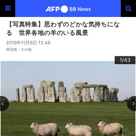
【写真特集】思わずのどかな気持ちにな
る 世界各地の羊のいる風景
2019年11月6日 13:48
発信地：その他
30
33
34
36
39
40
43
20
23
24
26
29
32
35
37
38
42
22
25
27
28
10
13
14
16
19
31
41
12
15
17
18
21
11
3
4
6
9
2
5
7
8
1
/43
/43
/43
/43
/43
/43
/43
/43
/43
/43
/43
/43
/43
/43
/43
/43
/43
/43
/43
/43
/43
/43
/43
/43
/43
/43
/43
/43
/43
/43
/43
/43
/43
/43
/43
/43
/43
/43
/43
/43
/43
/43
/43