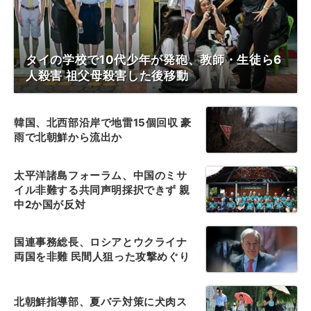
タイの学校で10代少年が発砲、教師・生徒ら6
人殺害 祖父母殺害した後移動
韓国、北西部沿岸で地雷15個回収 豪
雨で北朝鮮から流出か
太平洋諸島フォーラム、中国のミサ
イル非難する共同声明採択できず 親
中2か国が反対
国連事務総長、ロシアとウクライナ
両国を非難 民間人狙った攻撃めぐり
北朝鮮指導部、夏バテ対策に犬肉ス