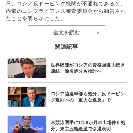
日、ロシア反ドーピング機関が不適格であると、
内部のコンプライアンス審査委員会から勧告され
たことを明らかにした。
全文を読む
>
関連記事
世界陸連がロシアの資格回復手続き
凍結、除名処分も検討へ
ロシア陸連幹部ら処分、反ドーピン
グ規則への「重大な違反」で
米競泳選手に1年8か月の出場停止処
分、東京五輪絶望で引退表明