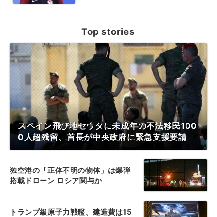
Top stories
スペイン飛び地セウタに未成年の不法移民100
0人超残留、首長が中央政府に緊急支援要請
独空港の「正体不明の物体」は爆弾
搭載ドローン ロシア関与か
トランプ級原子力戦艦、建造費は15