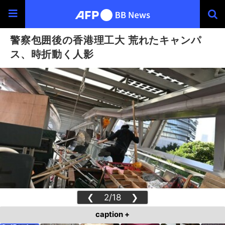
警察包囲後の香港理工大 荒れたキャンパ
ス、時折動く人影
❮
2/18
❯
caption +