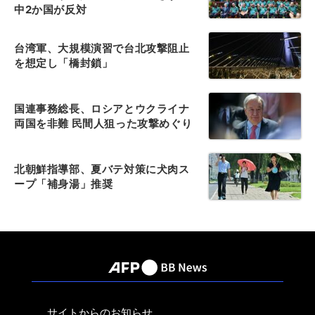
中2か国が反対
台湾軍、大規模演習で台北攻撃阻止
を想定し「橋封鎖」
国連事務総長、ロシアとウクライナ
両国を非難 民間人狙った攻撃めぐり
北朝鮮指導部、夏バテ対策に犬肉ス
ープ「補身湯」推奨
サイトからのお知らせ