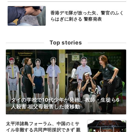
香港デモ隊が放った矢、警官のふく
らはぎに刺さる 警察発表
Top stories
タイの学校で10代少年が発砲、教師・生徒ら6
人殺害 祖父母殺害した後移動
太平洋諸島フォーラム、中国のミサ
イル非難する共同声明採択できず 親