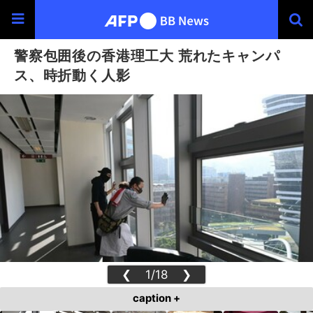
警察包囲後の香港理工大 荒れたキャンパ
ス、時折動く人影
❮
1/18
❯
caption +