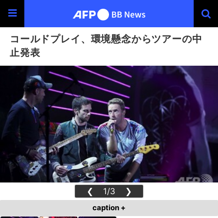
コールドプレイ、環境懸念からツアーの中
止発表
❮
1/3
❯
caption +