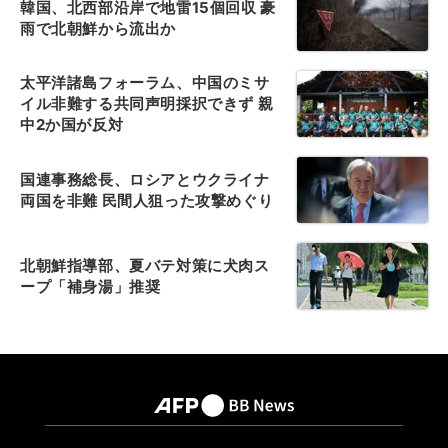
韓国、北西部沿岸で地雷15個回収 豪
雨で北朝鮮から流出か
太平洋諸島フォーラム、中国のミサ
イル非難する共同声明採択できず 親
中2か国が反対
国連事務総長、ロシアとウクライナ
両国を非難 民間人狙った攻撃めぐり
北朝鮮指導部、夏バテ対策に犬肉ス
ープ「補身湯」推奨