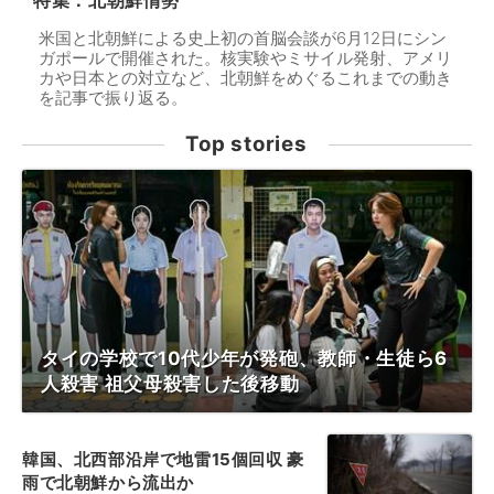
特集：北朝鮮情勢
米国と北朝鮮による史上初の首脳会談が6月12日にシン
ガポールで開催された。核実験やミサイル発射、アメリ
カや日本との対立など、北朝鮮をめぐるこれまでの動き
を記事で振り返る。
Top stories
タイの学校で10代少年が発砲、教師・生徒ら6
人殺害 祖父母殺害した後移動
韓国、北西部沿岸で地雷15個回収 豪
雨で北朝鮮から流出か