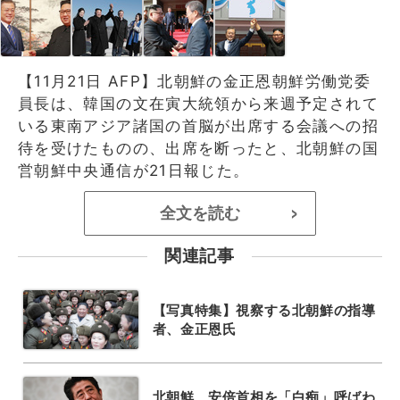
【11月21日 AFP】北朝鮮の金正恩朝鮮労働党委
員長は、韓国の文在寅大統領から来週予定されて
いる東南アジア諸国の首脳が出席する会議への招
待を受けたものの、出席を断ったと、北朝鮮の国
営朝鮮中央通信が21日報じた。
全文を読む
>
関連記事
【写真特集】視察する北朝鮮の指導
者、金正恩氏
北朝鮮、安倍首相を「白痴」呼ばわ