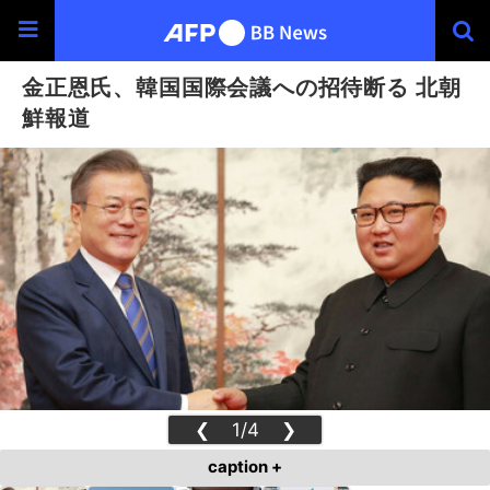
金正恩氏、韓国国際会議への招待断る 北朝
鮮報道
❮
1/4
❯
caption +