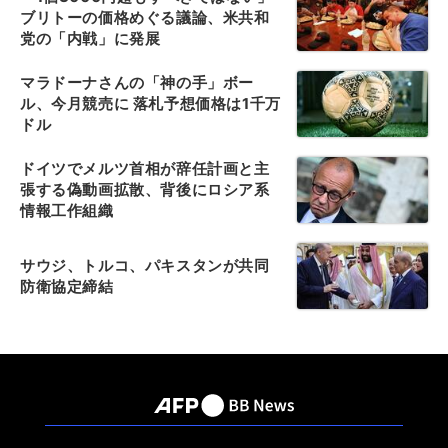
ブリトーの価格めぐる議論、米共和
党の「内戦」に発展
マラドーナさんの「神の手」ボー
ル、今月競売に 落札予想価格は1千万
ドル
ドイツでメルツ首相が辞任計画と主
張する偽動画拡散、背後にロシア系
情報工作組織
サウジ、トルコ、パキスタンが共同
防衛協定締結