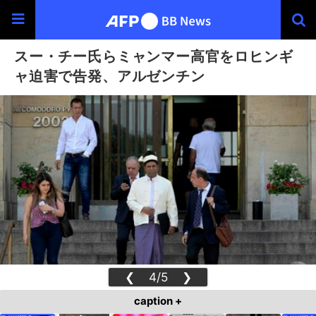
スー・チー氏らミャンマー高官をロヒンギ
ャ迫害で告発、アルゼンチン
❮
4/5
❯
caption +