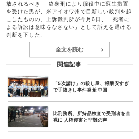
放されるべき──終身刑により服役中に蘇生措置
を受けた男が、米アイオワ州で目新しい裁判を起
こしたものの、上訴裁判所が今月6日、「死者に
よる訴訟は意味をなさない」として訴えを退ける
判断を下した。
全文を読む
>
関連記事
「5次請け」の殺し屋、報酬安すぎ
で手抜きし事件発覚 中国
比刑務所、所持品検査で受刑者を全
裸に 人権侵害と非難の声