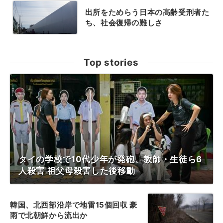
出所をためらう日本の高齢受刑者た
ち、社会復帰の難しさ
Top stories
タイの学校で10代少年が発砲、教師・生徒ら6
人殺害 祖父母殺害した後移動
韓国、北西部沿岸で地雷15個回収 豪
雨で北朝鮮から流出か