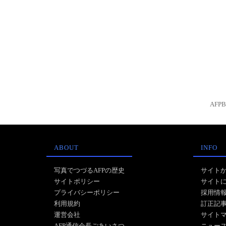
AFP
ABOUT
INFO
写真でつづるAFPの歴史
サイト
サイトポリシー
サイト
プライバシーポリシー
採用情
利用規約
訂正記
運営会社
サイト
AFP通信会長ごあいさつ
ニュー