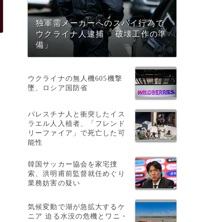
独軍需メーカーへのスパイ行為で
ウクライナ人逮捕 「破壊工作の準
備」
ウクライナの無人機605機撃
墜、ロシア国防省
パレスチナ人と衝突したイス
ラエル人入植者、「フレンド
リーファイア」で死亡した可
能性
の
韓国サッカー協会を家宅捜
索、洪明甫前監督就任めぐり
業務妨害の疑い
気候変動で湖が急拡大するケ
ニア 迫る水没の危機とワニ・