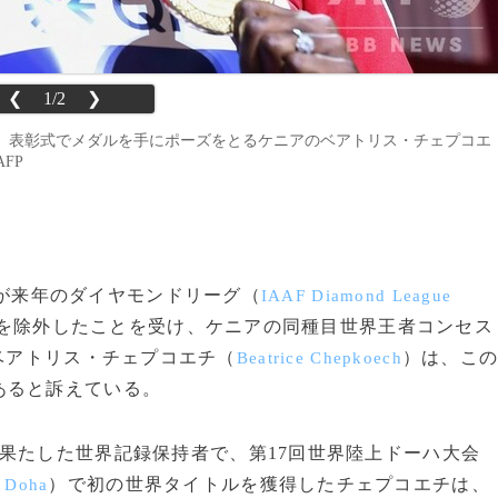
❮
1/2
❯
決勝。表彰式でメダルを手にポーズをとるケニアのベアトリス・チェプコエ
AFP
が来年のダイヤモンドリーグ（
IAAF Diamond League
害を除外したことを受け、ケニアの同種目世界王者コンセス
ベアトリス・チェプコエチ（
）は、こ
Beatrice Chepkoech
あると訴えている。
果たした世界記録保持者で、第17回世界陸上ドーハ大会
）で初の世界タイトルを獲得したチェプコエチは、
s Doha