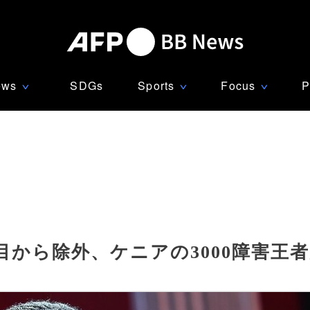
ews
SDGs
Sports
Focus
P
∨
∨
∨
から除外、ケニアの3000障害王