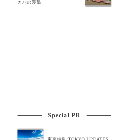
カバの襲撃
回
Special PR
れ
東京特集:TOKYO UPDATES