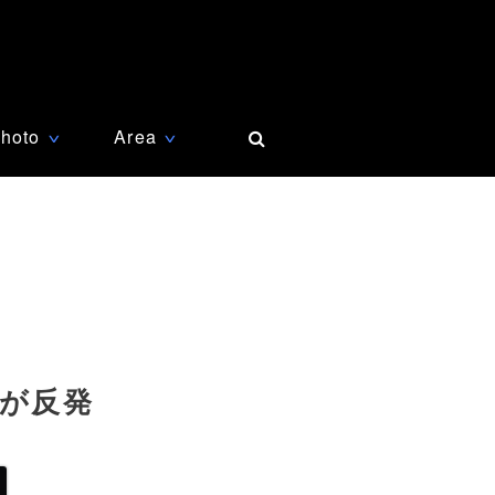
hoto
Area
∨
∨
者が反発