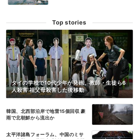
Top stories
タイの学校で10代少年が発砲、教師・生徒ら6
人殺害 祖父母殺害した後移動
韓国、北西部沿岸で地雷15個回収 豪
雨で北朝鮮から流出か
太平洋諸島フォーラム、中国のミサ