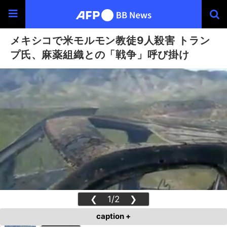
メキシコで米モルモン教徒9人殺害 トラン
プ氏、麻薬組織との「戦争」呼び掛け
❮
1/2
❯
caption +