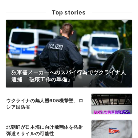
Top stories
独軍需メーカーへのスパイ行為でウクライナ人
逮捕 「破壊工作の準備」
ウクライナの無人機605機撃墜、ロ
シア国防省
北朝鮮が日本海に向け飛翔体を発射
弾道ミサイルの可能性