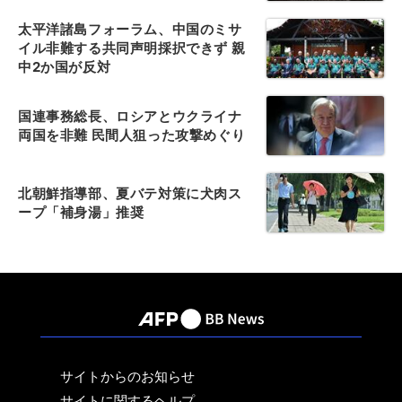
太平洋諸島フォーラム、中国のミサ
イル非難する共同声明採択できず 親
中2か国が反対
国連事務総長、ロシアとウクライナ
両国を非難 民間人狙った攻撃めぐり
北朝鮮指導部、夏バテ対策に犬肉ス
ープ「補身湯」推奨
サイトからのお知らせ
サイトに関するヘルプ