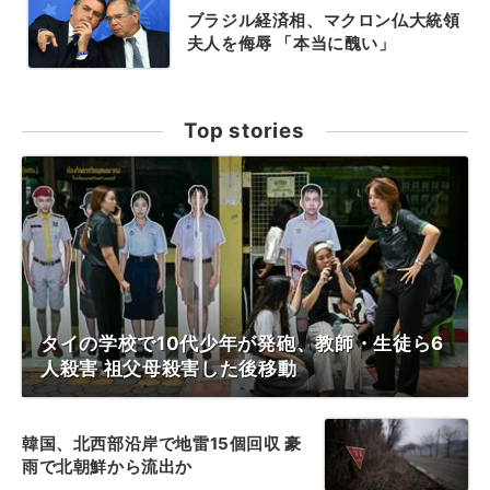
ブラジル経済相、マクロン仏大統領
夫人を侮辱 「本当に醜い」
Top stories
タイの学校で10代少年が発砲、教師・生徒ら6
人殺害 祖父母殺害した後移動
韓国、北西部沿岸で地雷15個回収 豪
雨で北朝鮮から流出か