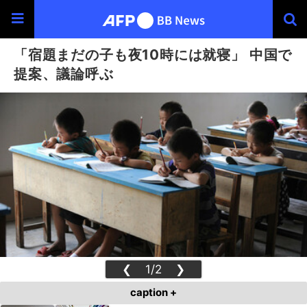
「宿題まだの子も夜10時には就寝」 中国で
提案、議論呼ぶ
❮
1/2
❯
caption +