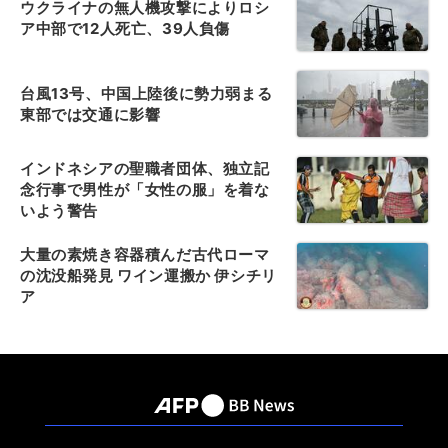
ウクライナの無人機攻撃によりロシ
ア中部で12人死亡、39人負傷
台風13号、中国上陸後に勢力弱まる
東部では交通に影響
インドネシアの聖職者団体、独立記
念行事で男性が「女性の服」を着な
いよう警告
大量の素焼き容器積んだ古代ローマ
の沈没船発見 ワイン運搬か 伊シチリ
ア