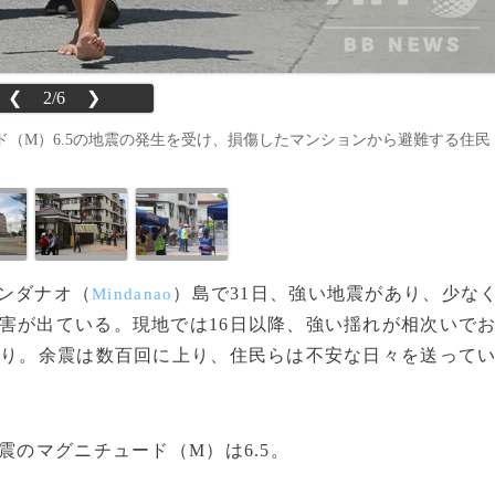
❮
2/6
❯
（M）6.5の地震の発生を受け、損傷したマンションから避難する住民
ミンダナオ（
）島で31日、強い地震があり、少な
Mindanao
害が出ている。現地では16日以降、強い揺れが相次いで
かり。余震は数百回に上り、住民らは不安な日々を送って
震のマグニチュード（M）は6.5。