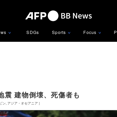
ews
SDGs
Sports
Focus
P
∨
∨
∨
地震 建物倒壊、死傷者も
ピン
アジア・オセアニア
]