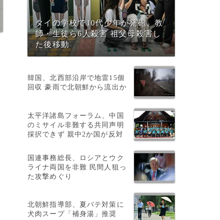
タイの学校で10代少年が発砲、教
師・生徒ら6人殺害 祖父母殺害し
た後移動
韓国、北西部沿岸で地雷15個
回収 豪雨で北朝鮮から流出か
太平洋諸島フォーラム、中国
のミサイル非難する共同声明
く
採択できず 親中2か国が反対
お
国連事務総長、ロシアとウク
い
ライナ両国を非難 民間人狙っ
た攻撃めぐり
北朝鮮指導部、夏バテ対策に
犬肉スープ「補身湯」推奨