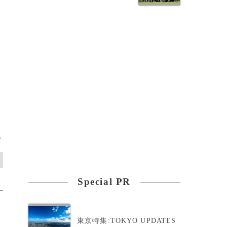
>
Special PR
東京特集:TOKYO UPDATES