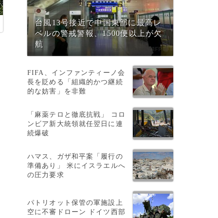
台風13号接近で中国東部に最高レ
ベルの警戒警報、1500便以上が欠
航
FIFA、インファンティーノ会
長を貶める「組織的かつ継続
的な妨害」を非難
「麻薬テロと徹底抗戦」 コロ
ンビア新大統領就任翌日に連
続爆破
ハマス、ガザ和平案「履行の
、
準備あり」 米にイスラエルへ
の圧力要求
パトリオット保管の軍施設上
空に不審ドローン ドイツ西部