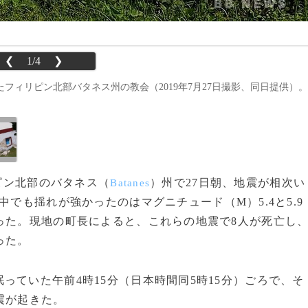
❮
1/4
❯
けたフィリピン北部バタネス州の教会（2019年7月27日撮影、同日提供）。
リピン北部のバタネス（
）州で27日朝、地震が相次い
Batanes
中でも揺れが強かったのはマグニチュード（M）5.4と5.9
った。現地の町長によると、これらの地震で8人が死亡し
った。
ていた午前4時15分（日本時間同5時15分）ごろで、そ
震が起きた。