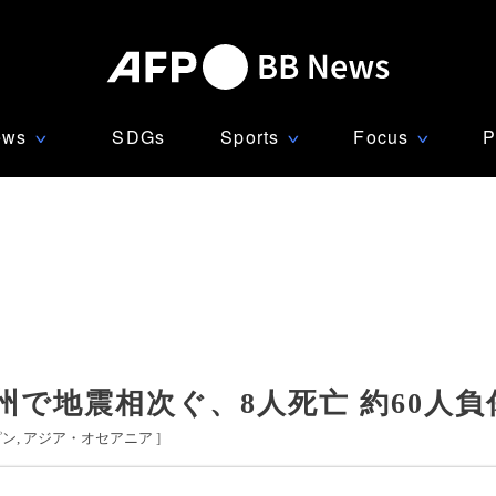
ews
SDGs
Sports
Focus
P
∨
∨
∨
で地震相次ぐ、8人死亡 約60人負
ピン
アジア・オセアニア
]