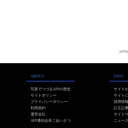
AFP
ABOUT
INFO
写真でつづるAFPの歴史
サイト
サイトポリシー
サイト
プライバシーポリシー
採用情
利用規約
訂正記
運営会社
サイト
AFP通信会長ごあいさつ
ニュー